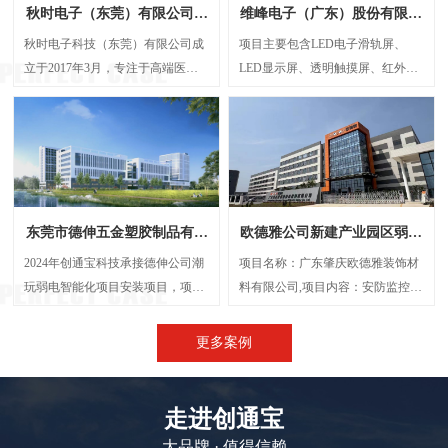
秋时电子（东莞）有限公司弱
维峰电子（广东）股份有限公
电智能化项目案例
司弱电智能化项目案例
秋时电子科技（东莞）有限公司成
项目主要包含LED电子滑轨屏、
立于2017年3月，专注于高端医疗
LED显示屏、透明触摸屏、红外触
器械研发与制造的外资企业。经营
摸一体机、弧形投影机等，解决了
范围包括生产、设计、研发、技术
传统显示方案中信息孤岛、操作繁
咨询、批发：电子产品、电机设
琐、呈现单一等问题，将展厅的多
备、光学设备、计量检验设备及零
个显示屏打造成一个既可统一协作
配件、精密仪器设备及其零配件
又能独立展示的智能视觉网络。
等，创通宝科技作为本次项目的弱
东莞市德伸五金塑胶制品有限
欧德雅公司新建产业园区弱电
电智能化承接方，主要负责建设
公司弱电智能化案例
智能化项目案例
UPS后备电源系统、UPS动环监测
2024年创通宝科技承接德伸公司潮
项目名称：广东肇庆欧德雅装饰材
系统、楼层弱电井配电建设等等
玩弱电智能化项目安装项目，项目
料有限公司,项目内容：安防监控系
内容主要涉及：网络综合布线、机
统 、网络综合布线、机房建设、门
房建设、视频监控系统、信息网络
禁系统、停车场系统，会议系统、
更多案例
系统、出入口控制系统、综合管路
广播系统、电话系统、无线AP覆盖
系统。
等,施工时间：2023年5月
走进创通宝
大品牌 · 值得信赖