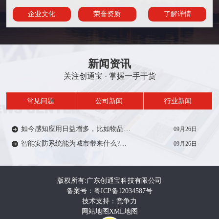
企业文化
荣誉资质
了解详情
新闻资讯
关注创通宝 · 掌握一手干货
常见问题
公司新闻
行业新闻
如今感知应用日益增多，比如物品/人员定位、轨迹、考勤签到等在一定范围内受到众多厂家的推广。从安防方面来说，智能感知技术能带来什么?来一起了解…
09月26日
智能安防系统能为城市带来什么?智能安防系统在城市建设中有着重要作用，如智慧城市，智慧电力、智慧医疗、智慧教育等等。给人们的生活带来便利和安全…
09月26日
版权所有:广东创通宝科技有限公司
备案号：粤ICP备12034587号
技术支持：竞争力
网站地图
XML地图