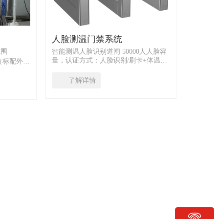
人脸测温门禁系统
范围
智能测温人脸识别道闸 50000人人脸容
量，认证方式：人脸识别/刷卡+体温测
℃（标配外
热成像
试，测温范围30~45℃ 测温精度
±0.5℃，适用环境：室内，无风环境
了解详情