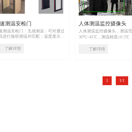
速测温安检门
人体测温监控摄像头
速测温安检门：无感测温：可对通过
人体测温监控摄像头，测温
员进行脸部测温并匹配；温度显示报
30℃~45℃，测温精度±0.3
：温度显示在LCD屏幕上，超过阈
置黑体实时校正） 分辨率：
，可联动报警；热力图显示：现场可
384*288/可见光1920*1080 易集成：体
了解详情
了解详情
过4200或web实时查看热力图；人脸
积小&功耗低、接口防松脱。
拍：左右各一路200W摄像头，进行
脸抓拍；金属检测：可检测到1个回
针大小的金属；联网功能：可实现联
互通，搭配平台对数据汇聚分析；
1
1/1