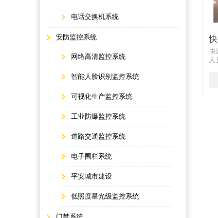
电话交换机系统
安防监控系统
快
快
网络高清监控系统
人
警
智能人脸识别监控系统
值
通
抓
可视化生产监控系统
人
形
工业防爆监控系统
网
道路交通监控系统
电子围栏系统
平安城市建设
低照度星光级监控系统
门禁系统