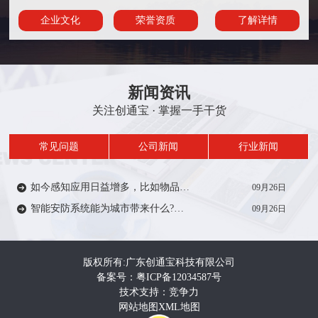
企业文化
荣誉资质
了解详情
新闻资讯
关注创通宝 · 掌握一手干货
常见问题
公司新闻
行业新闻
如今感知应用日益增多，比如物品/人员定位、轨迹、考勤签到等在一定范围内受到众多厂家的推广。从安防方面来说，智能感知技术能带来什么?来一起了解…
09月26日
智能安防系统能为城市带来什么?智能安防系统在城市建设中有着重要作用，如智慧城市，智慧电力、智慧医疗、智慧教育等等。给人们的生活带来便利和安全…
09月26日
版权所有:广东创通宝科技有限公司
备案号：粤ICP备12034587号
技术支持：竞争力
网站地图
XML地图