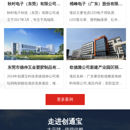
秋时电子（东莞）有限公司弱
维峰电子（广东）股份有限公
电智能化项目案例
司弱电智能化项目案例
秋时电子科技（东莞）有限公司成
项目主要包含LED电子滑轨屏、
立于2017年3月，专注于高端医疗
LED显示屏、透明触摸屏、红外触
器械研发与制造的外资企业。经营
摸一体机、弧形投影机等，解决了
范围包括生产、设计、研发、技术
传统显示方案中信息孤岛、操作繁
咨询、批发：电子产品、电机设
琐、呈现单一等问题，将展厅的多
备、光学设备、计量检验设备及零
个显示屏打造成一个既可统一协作
配件、精密仪器设备及其零配件
又能独立展示的智能视觉网络。
等，创通宝科技作为本次项目的弱
东莞市德伸五金塑胶制品有限
欧德雅公司新建产业园区弱电
电智能化承接方，主要负责建设
公司弱电智能化案例
智能化项目案例
UPS后备电源系统、UPS动环监测
2024年创通宝科技承接德伸公司潮
项目名称：广东肇庆欧德雅装饰材
系统、楼层弱电井配电建设等等
玩弱电智能化项目安装项目，项目
料有限公司,项目内容：安防监控系
内容主要涉及：网络综合布线、机
统 、网络综合布线、机房建设、门
房建设、视频监控系统、信息网络
禁系统、停车场系统，会议系统、
更多案例
系统、出入口控制系统、综合管路
广播系统、电话系统、无线AP覆盖
系统。
等,施工时间：2023年5月
走进创通宝
大品牌 · 值得信赖