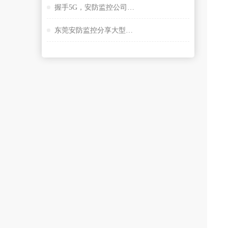
握手5G，安防监控公司谈描绘未来大交通云锦蓝图
东莞安防监控分享大型桥隧监控系统解决方案设计