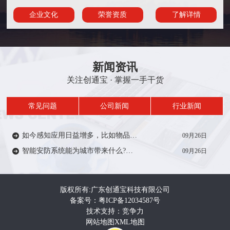
企业文化
荣誉资质
了解详情
新闻资讯
关注创通宝 · 掌握一手干货
常见问题
公司新闻
行业新闻
如今感知应用日益增多，比如物品/人员定位、轨迹、考勤签到等在一定范围内受到众多厂家的推广。从安防方面来说，智能感知技术能带来什么?来一起了解…
09月26日
智能安防系统能为城市带来什么?智能安防系统在城市建设中有着重要作用，如智慧城市，智慧电力、智慧医疗、智慧教育等等。给人们的生活带来便利和安全…
09月26日
版权所有:广东创通宝科技有限公司
备案号：粤ICP备12034587号
技术支持：竞争力
网站地图
XML地图