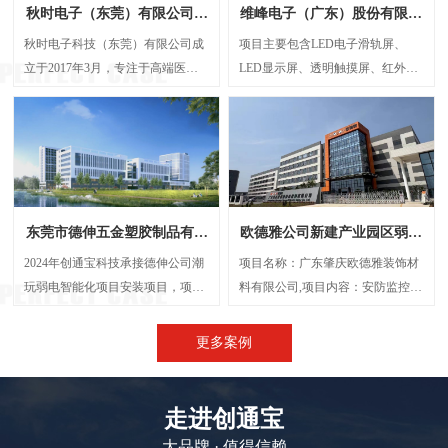
秋时电子（东莞）有限公司弱
维峰电子（广东）股份有限公
电智能化项目案例
司弱电智能化项目案例
秋时电子科技（东莞）有限公司成
项目主要包含LED电子滑轨屏、
立于2017年3月，专注于高端医疗
LED显示屏、透明触摸屏、红外触
器械研发与制造的外资企业。经营
摸一体机、弧形投影机等，解决了
范围包括生产、设计、研发、技术
传统显示方案中信息孤岛、操作繁
咨询、批发：电子产品、电机设
琐、呈现单一等问题，将展厅的多
备、光学设备、计量检验设备及零
个显示屏打造成一个既可统一协作
配件、精密仪器设备及其零配件
又能独立展示的智能视觉网络。
等，创通宝科技作为本次项目的弱
东莞市德伸五金塑胶制品有限
欧德雅公司新建产业园区弱电
电智能化承接方，主要负责建设
公司弱电智能化案例
智能化项目案例
UPS后备电源系统、UPS动环监测
2024年创通宝科技承接德伸公司潮
项目名称：广东肇庆欧德雅装饰材
系统、楼层弱电井配电建设等等
玩弱电智能化项目安装项目，项目
料有限公司,项目内容：安防监控系
内容主要涉及：网络综合布线、机
统 、网络综合布线、机房建设、门
房建设、视频监控系统、信息网络
禁系统、停车场系统，会议系统、
更多案例
系统、出入口控制系统、综合管路
广播系统、电话系统、无线AP覆盖
系统。
等,施工时间：2023年5月
走进创通宝
大品牌 · 值得信赖