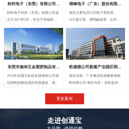
秋时电子（东莞）有限公司弱
维峰电子（广东）股份有限公
电智能化项目案例
司弱电智能化项目案例
秋时电子科技（东莞）有限公司成
项目主要包含LED电子滑轨屏、
立于2017年3月，专注于高端医疗
LED显示屏、透明触摸屏、红外触
器械研发与制造的外资企业。经营
摸一体机、弧形投影机等，解决了
范围包括生产、设计、研发、技术
传统显示方案中信息孤岛、操作繁
咨询、批发：电子产品、电机设
琐、呈现单一等问题，将展厅的多
备、光学设备、计量检验设备及零
个显示屏打造成一个既可统一协作
配件、精密仪器设备及其零配件
又能独立展示的智能视觉网络。
等，创通宝科技作为本次项目的弱
东莞市德伸五金塑胶制品有限
欧德雅公司新建产业园区弱电
电智能化承接方，主要负责建设
公司弱电智能化案例
智能化项目案例
UPS后备电源系统、UPS动环监测
2024年创通宝科技承接德伸公司潮
项目名称：广东肇庆欧德雅装饰材
系统、楼层弱电井配电建设等等
玩弱电智能化项目安装项目，项目
料有限公司,项目内容：安防监控系
内容主要涉及：网络综合布线、机
统 、网络综合布线、机房建设、门
房建设、视频监控系统、信息网络
禁系统、停车场系统，会议系统、
更多案例
系统、出入口控制系统、综合管路
广播系统、电话系统、无线AP覆盖
系统。
等,施工时间：2023年5月
走进创通宝
大品牌 · 值得信赖