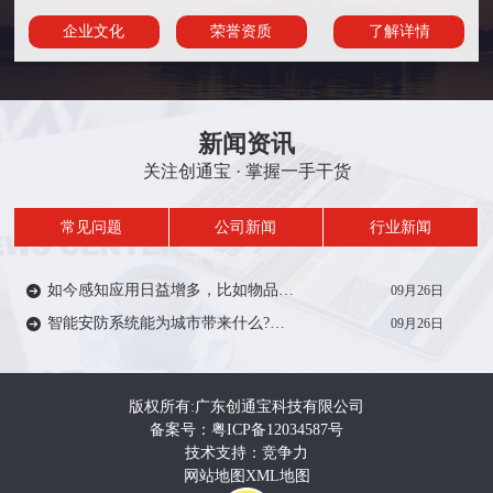
企业文化
荣誉资质
了解详情
新闻资讯
关注创通宝 · 掌握一手干货
常见问题
公司新闻
行业新闻
如今感知应用日益增多，比如物品/人员定位、轨迹、考勤签到等在一定范围内受到众多厂家的推广。从安防方面来说，智能感知技术能带来什么?来一起了解…
09月26日
智能安防系统能为城市带来什么?智能安防系统在城市建设中有着重要作用，如智慧城市，智慧电力、智慧医疗、智慧教育等等。给人们的生活带来便利和安全…
09月26日
版权所有:广东创通宝科技有限公司
备案号：粤ICP备12034587号
技术支持：竞争力
网站地图
XML地图