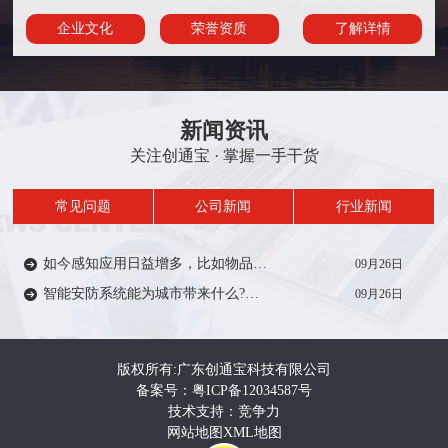
企业文化
荣誉资质
了解详情
新闻资讯
关注创通宝 · 掌握一手干货
常见问题
公司新闻
行业新闻
如今感知应用日益增多，比如物品/人员定位、轨迹、考勤签到等在一定范围内受到众多厂家的推广。从安防方面来说，智能感知技术能带来什么?来一起了解…
09月26日
智能安防系统能为城市带来什么?智能安防系统在城市建设中有着重要作用，如智慧城市，智慧电力、智慧医疗、智慧教育等等。给人们的生活带来便利和安全…
09月26日
版权所有:广东创通宝科技有限公司
备案号：粤ICP备12034587号
技术支持：竞争力
网站地图
XML地图