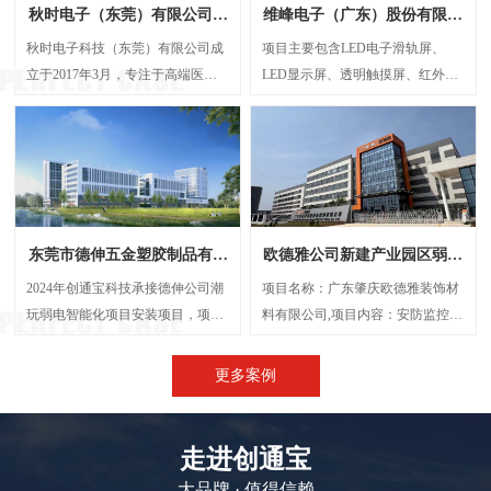
秋时电子（东莞）有限公司弱
维峰电子（广东）股份有限公
电智能化项目案例
司弱电智能化项目案例
秋时电子科技（东莞）有限公司成
项目主要包含LED电子滑轨屏、
立于2017年3月，专注于高端医疗
LED显示屏、透明触摸屏、红外触
器械研发与制造的外资企业。经营
摸一体机、弧形投影机等，解决了
范围包括生产、设计、研发、技术
传统显示方案中信息孤岛、操作繁
咨询、批发：电子产品、电机设
琐、呈现单一等问题，将展厅的多
备、光学设备、计量检验设备及零
个显示屏打造成一个既可统一协作
配件、精密仪器设备及其零配件
又能独立展示的智能视觉网络。
等，创通宝科技作为本次项目的弱
东莞市德伸五金塑胶制品有限
欧德雅公司新建产业园区弱电
电智能化承接方，主要负责建设
公司弱电智能化案例
智能化项目案例
UPS后备电源系统、UPS动环监测
2024年创通宝科技承接德伸公司潮
项目名称：广东肇庆欧德雅装饰材
系统、楼层弱电井配电建设等等
玩弱电智能化项目安装项目，项目
料有限公司,项目内容：安防监控系
内容主要涉及：网络综合布线、机
统 、网络综合布线、机房建设、门
房建设、视频监控系统、信息网络
禁系统、停车场系统，会议系统、
更多案例
系统、出入口控制系统、综合管路
广播系统、电话系统、无线AP覆盖
系统。
等,施工时间：2023年5月
走进创通宝
大品牌 · 值得信赖