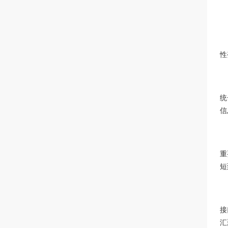
性
统
信
重
短
接
汇