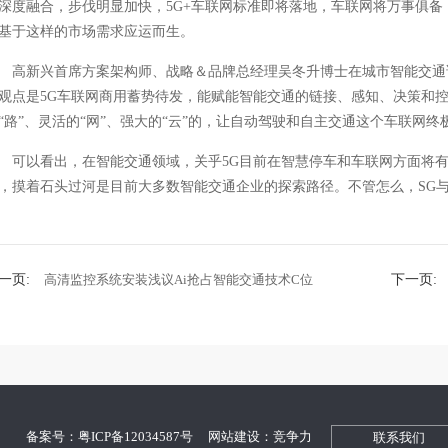
深度融合，步伐明显加快，5G+车联网标准即将落地，车联网将万事俱备，
基于这样的市场需求应运而生。
高新兴首席方案架构师、战略＆品牌总经理吴冬升博士在城市智能交通
观点是5G车联网商用蓄势待发，能赋能智能交通的链接、感知、决策和控制
“路”、灵活的“网”、强大的“云”的，让自动驾驶和自主交通这个车联网
可以看出，在智能交通领域，关乎5G目前在智慧停车和车联网方面将
，摸着石头过河是目前大多数智能交通企业的探索路径。不管怎么，SG
一页:
高清监控系统安装浅议Ai抢占智能交通技术C位
下一页:
司
备案号：粤ICP备12034587号
网站建设：竞争力
联系我们