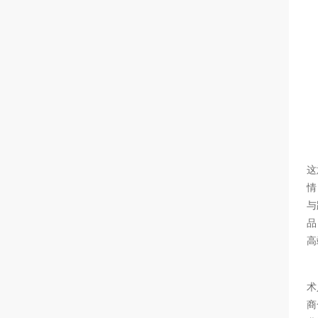
这
情
与
品
高
术
商