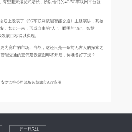
有望迎来爆发式增长，所以他们的4G/5G车联网平台就
论坛上发表了《5G车联网赋能智能交通》主题演讲，其核
。如此一来，形成自由的“人'’、聪明的“车”、智慧
终极发展目标得以实现。
有更为宽广的市场。当然，这还只是一条前无古人的探索之
与智能交通的宏伟建设蓝图即将开启，你准备好了没？
安防监控公司浅析智慧城市APP应用
扫一扫关注