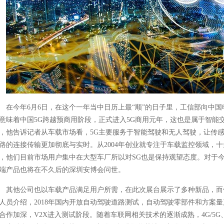
在今年6月6日，在这个一年当中日历上最“顺”的日子里，工信部向中
意味着中国5G跨越预商用阶段，正式进入5G商用元年，这也是属于智能
，他告诉记者从车载市场看，5G主要服务于智能驾驶和无人驾驶，让传
路的连接传输更加彻底与实时。从2004年创业就专注于车载监控领域，
，他们目前市场用户集中在大型车厂所以对SG也是保持观望态度。对于今
端产品也将在不久后的深圳安博会问世。
其他公司也以车载产品满足用户所需，在此次展台展示了多种新品，而他
人员介绍，2018年国内开放自动驾驶道路测试，自动驾驶零部件和方案
合作加深，V2X进入测试阶段。随着车联网相关技术的逐渐成熟，4G/5